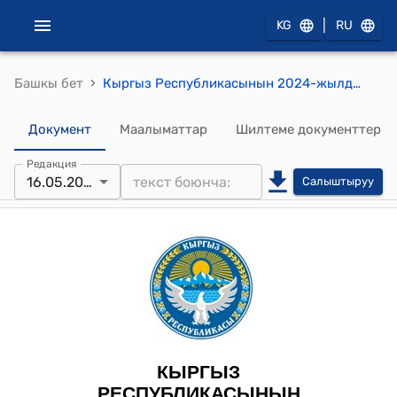
|
KG
RU
›
Башкы бет
Кыргыз Республикасынын 2024-жылдын 16-майындагы № 86 "Кыргыз Республикасынын айрым мыйзам актыларына (Кыргыз Республикасынын Кылмыш-жаза кодексине, Кыргыз Республикасынын Кылмыш-жаза процессуалдык кодексине) өзгөртүүлөрдү киргизүү жөнүндө" Мыйзамы
Документ
Маалыматтар
Шилтеме документтер
Редакция
16.05.2024
Салыштыруу