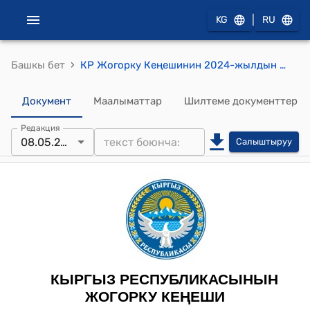
|
KG
RU
›
Башкы бет
КР Жогорку Кеңешинин 2024-жылдын 8-майындагы № 2050-VII "“Азык-түлүк коопсуздугун камсыз кылуу маселелери боюнча мыйзамдардын аткарылышын иликтөө үчүн убактылуу депутаттык комиссия түзүү жөнүндө” Кыргыз Республикасынын Жогорку Кеңешинин 2024-жылдын 1-февралындагы № 1853-VII токтому менен түзүлгөн убактылуу депутаттык комиссиянын иштөө мөөнөтүн узартуу тууралуу" токтому
Документ
Маалыматтар
Шилтеме документтер
Редакция
08.05.2024
Салыштыруу