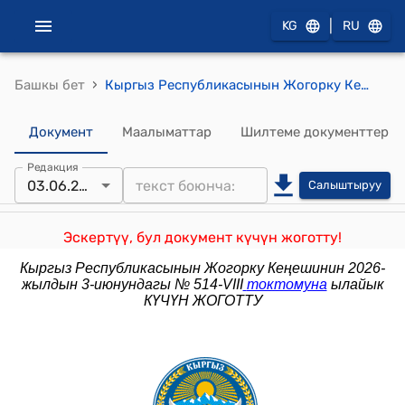
|
KG
RU
›
Башкы бет
Кыргыз Республикасынын Жогорку Кеңешинин 2023-жылдын 8-июнундагы № 1249-VII "Кыргыз Республикасынын Шайлоо жана референдум өткөрүү боюнча борбордук комиссиясынын мүчөсүн шайлоо жөнүндө" токтому
Документ
Маалыматтар
Шилтеме документтер
Редакция
03.06.2026
Салыштыруу
Эскертүү, бул документ күчүн жоготту!