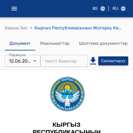
|
KG
RU
›
Башкы бет
Кыргыз Республикасынын Жогорку Кеңешинин 2024-жылдын 12-июнундагы № 2167-VII "Кыргыз Республикасынын айрым мыйзам актыларына (Кыргыз Республикасынын Жаза аткаруу кодексине, Кыргыз Республикасынын Кылмыш-жаза кодексине) өзгөртүүлөрдү киргизүү жөнүндө" Кыргыз Республикасынын Мыйзамынын долбоорун экинчи окууда кабыл алуу тууралуу" токтому
Документ
Маалыматтар
Шилтеме документтер
Редакция
12.06.2024
Салыштыруу