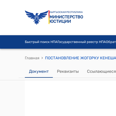
КЫРГЫЗСКАЯ РЕСПУБЛИКА
МИНИСТЕРСТВО
ЮСТИЦИИ
Быстрый поиск НПА
Государственный реестр НПА
Обрат
›
Главная
Документ
Реквизиты
Ссылающиеся