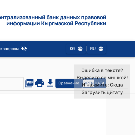
ентрализованный банк данных правовой
информации Кыргызской Республики
|
KG
RU
е запросы
Ошибка в тексте?
Выделите ее мышкой!
Сравнение
OPEN
DATA
И нажмите:
Сюда
Загрузить цитату