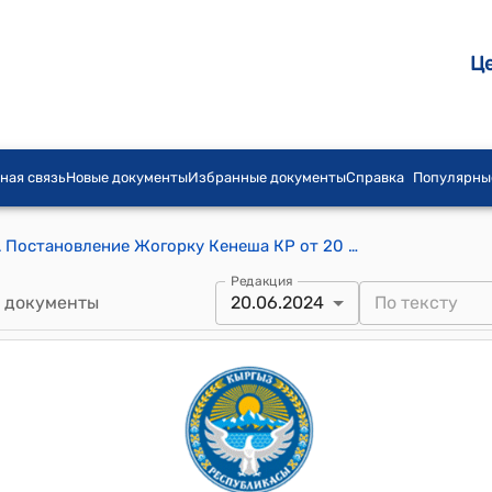
Ц
ная связь
Новые документы
Избранные документы
Справка
Популярны
ПОСТАНОВЛЕНИЕ ЖОГОРКУ КЕНЕША Постановление Жогорку Кенеша КР от 20 июня 2024 года № 2233-VII "О принятии во втором чтении проекта Закона Кыргызской Республики "О внесении изменений в Закон Кыргызской Республики "Об аквакультуре, рыболовстве и охране водных биологических ресурсов" и признании утратившим силу Закона Кыргызской Республики "О запрещении ввоза, производства, изготовления, сбыта и использования синтетических рыболовных сетей, электроловильных систем на территории Кыргызской Республики"
Редакция
 документы
20.06.2024