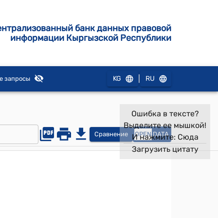
ентрализованный банк данных правовой
информации Кыргызской Республики
|
KG
RU
е запросы
Ошибка в тексте?
Выделите ее мышкой!
Сравнение
OPEN
DATA
И нажмите:
Сюда
Загрузить цитату