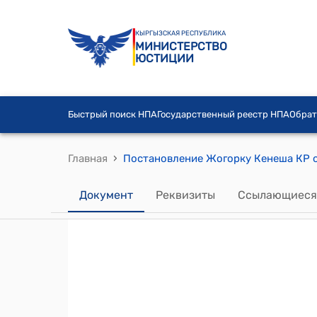
КЫРГЫЗСКАЯ РЕСПУБЛИКА
МИНИСТЕРСТВО
ЮСТИЦИИ
Быстрый поиск НПА
Государственный реестр НПА
Обрат
›
Главная
Документ
Реквизиты
Ссылающиеся