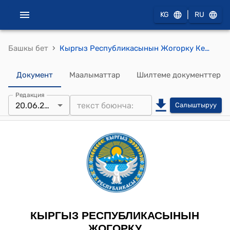
|
KG
RU
›
Башкы бет
Кыргыз Республикасынын Жогорку Кеңешинин 2024-жылдын 20-июнундагы № 2241-VII "Кыргыз Республикасынын Жогорку Кеңешинин депутаты Ханджеза Карим Лемзаровичти Конституциялык мыйзамдар, мамлекеттик түзүлүш, сот-укук маселелери жана Жогорку Кеңештин Регламенти боюнча комитетинин төрагасынын орун басары кызмат ордуна шайлоо жөнүндө" токтому
Документ
Маалыматтар
Шилтеме документтер
Редакция
20.06.2024
Салыштыруу