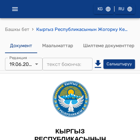
|
KG
RU
›
Башкы бет
Кыргыз Республикасынын Жогорку Кеңешинин 2024-жылдын 19-июнундагы № 2216-VII "Депутаттык этика кодексин бекитүү жөнүндө" токтому
Документ
Маалыматтар
Шилтеме документтер
Редакция
19.06.2024
Салыштыруу