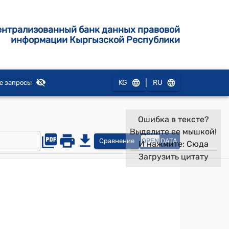
ентрализованный банк данных правовой
информации Кыргызской Республики
|
KG
RU
е запросы
Ошибка в тексте?
Выделите ее мышкой!
Сравнение
OPEN
DATA
И нажмите:
Сюда
Загрузить цитату