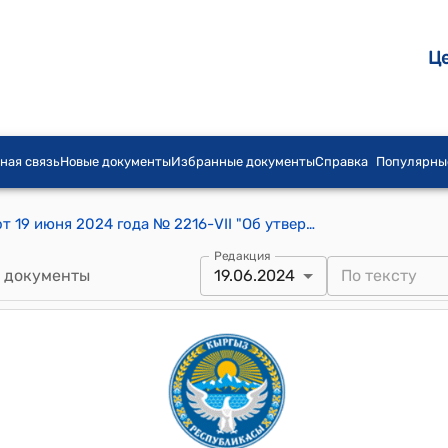
Ц
ная связь
Новые документы
Избранные документы
Справка
Популярны
Постановление Жогорку Кенеша КР от 19 июня 2024 года № 2216-VII "Об утверждении Кодекса депутатской этики"
Редакция
 документы
19.06.2024