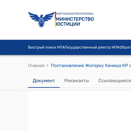
КЫРГЫЗСКАЯ РЕСПУБЛИКА
МИНИСТЕРСТВО
ЮСТИЦИИ
Быстрый поиск НПА
Государственный реестр НПА
Обрат
›
Главная
Документ
Реквизиты
Ссылающиеся