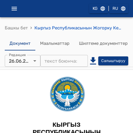
|
KG
RU
›
Башкы бет
Кыргыз Республикасынын Жогорку Кеңешинин 2024-жылдын 26-июнундагы № 2242-VII "Кыргыз Республикасынын Жогорку Кеңешинин 2024-жылдын 26-июнундагы жыйналышынын күн тартибин бекитүү жөнүндө" токтому
Документ
Маалыматтар
Шилтеме документтер
Редакция
26.06.2024
Салыштыруу