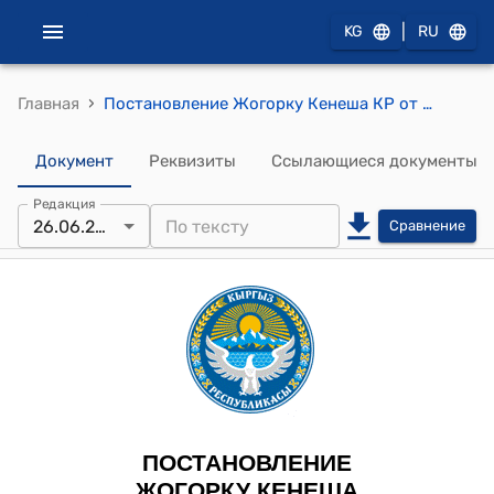
|
KG
RU
›
Главная
Постановление Жогорку Кенеша КР от 26 июня 2024 года № 2249-VII "О принятии Закона Кыргызской Республики "О ратификации Кредитного соглашения (Реабилитация систем водоснабжения в городе Базар-Коргон) между Кыргызской Республикой и Европейским банком реконструкции и развития, подписанного 28 ноября 2023 года в городе Лондон, и Грантового соглашения (Реабилитация систем водоснабжения в городе Базар-Коргон) между Кыргызской Республикой и Европейским банком реконструкции и развития относительно инвестиционного гранта из Специального фонда акционеров Европейского банка реконструкции и развития, подписанного 28 ноября 2023 года в городе Лондон"
Документ
Реквизиты
Ссылающиеся документы
Редакция
26.06.2024
Сравнение