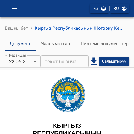
|
KG
RU
›
Башкы бет
Кыргыз Республикасынын Жогорку Кеңешинин 2023-жылдын 22-июнундагы № 1310-VII ""Күрөө жөнүндө" Кыргыз Республикасынын Мыйзамына өзгөртүү киргизүү тууралуу" Кыргыз Республикасынын Мыйзамын кабыл алуу жөнүндө" токтому
Документ
Маалыматтар
Шилтеме документтер
Редакция
22.06.2023
Салыштыруу