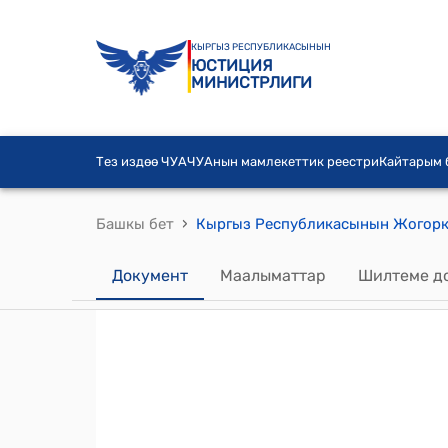
КЫРГЫЗ РЕСПУБЛИКАСЫНЫН
ЮСТИЦИЯ
МИНИСТРЛИГИ
Тез издөө ЧУА
ЧУАнын мамлекеттик реестри
Кайтарым
›
Башкы бет
Документ
Маалыматтар
Шилтеме д