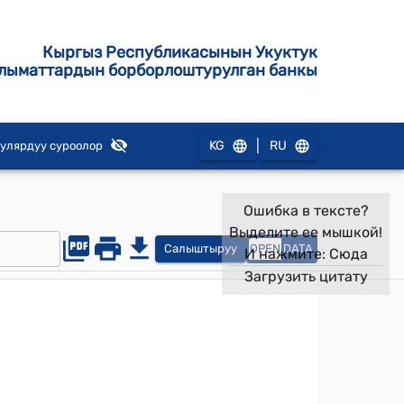
Кыргыз Республикасынын Укуктук
лыматтардын борборлоштурулган банкы
|
KG
RU
улярдуу суроолор
Ошибка в тексте?
Выделите ее мышкой!
Салыштыруу
OPEN
DATA
И нажмите:
Сюда
Загрузить цитату