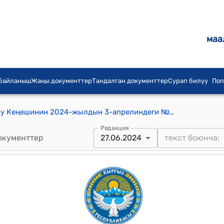
маа
 байланыш
Жаңы документтер
Тандалган документтер
Сурап билүү
Поп
Кыргыз Республикасынын Жогорку Кеңешинин 2024-жылдын 3-апрелиндеги № 1956-VII "Саламаттык сактоо чөйрөсүндөгү мыйзамдарды бузууларды иликтөө боюнча убактылуу депутаттык комиссия түзүү жөнүндө" токтому
Редакция
окументтер
27.06.2024