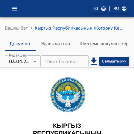
|
KG
RU
›
Башкы бет
Кыргыз Республикасынын Жогорку Кеңешинин 2024-жылдын 3-апрелиндеги № 1960-VII ""2023-жылдын 12-декабрында Бишкек шаарында кол коюлган Кыргыз Республикасы менен Эл аралык өнүктүрүү ассоциациясынын ортосундагы Каржылоо жөнүндө макулдашууну (Кыргыз Республикасында абанын сапатын жакшыртуу долбоорун) ратификациялоо тууралуу" Кыргыз Республикасынын Мыйзамынын долбоорун экинчи окууда кабыл алуу жөнүндө" токтому
Документ
Маалыматтар
Шилтеме документтер
Редакция
03.04.2024
Салыштыруу