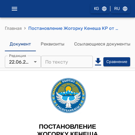
|
KG
RU
›
Главная
Постановление Жогорку Кенеша КР от 22 июня 2023 года № 1314-VII "О принятии во втором чтении проекта Закона Кыргызской Республики "О внесении изменений в некоторые законодательные акты Кыргызской Республики (в Кодекс Кыргызской Республики о правонарушениях, законы Кыргызской Республики "О мерах по предупреждению причинения вреда здоровью детей, их физическому, интеллектуальному, психическому, духовному и нравственному развитию в Кыргызской Республике", "О средствах массовой информации")""
Документ
Реквизиты
Ссылающиеся документы
Редакция
22.06.2023
Сравнение