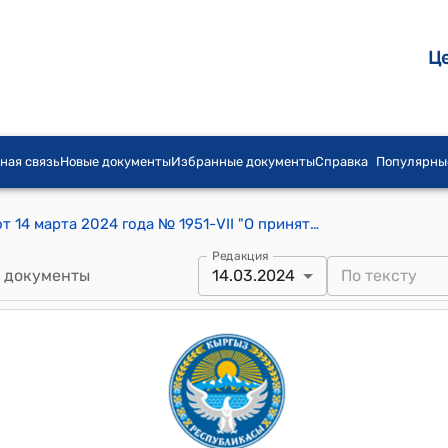
Ц
ная связь
Новые документы
Избранные документы
Справка
Популярны
Постановление Жогорку Кенеша КР от 14 марта 2024 года № 1951-VII "О принятии в первом чтении проекта Закона Кыргызской Республики "О ратификации Соглашения о финансировании (Проект улучшения качества воздуха в Кыргызской Республике) между Кыргызской Республикой и Международной ассоциацией развития, подписанного 12 декабря 2023 года в городе Бишкек""
Редакция
 документы
14.03.2024