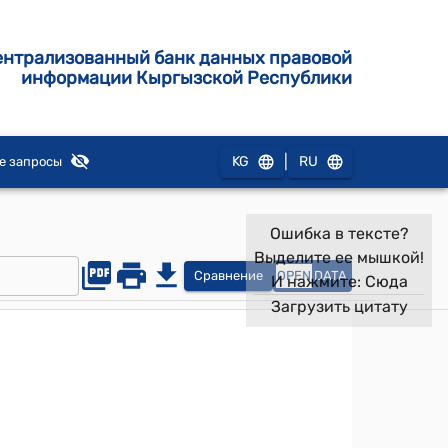
ентрализованный банк данных правовой
информации Кыргызской Республики
|
KG
RU
е запросы
Ошибка в тексте?
Выделите ее мышкой!
Сравнение
OPEN
DATA
И нажмите:
Сюда
Загрузить цитату