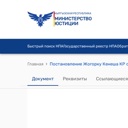
КЫРГЫЗСКАЯ РЕСПУБЛИКА
МИНИСТЕРСТВО
ЮСТИЦИИ
Быстрый поиск НПА
Государственный реестр НПА
Обрат
›
Главная
Документ
Реквизиты
Ссылающиеся