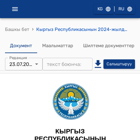
|
KG
RU
›
Башкы бет
Кыргыз Республикасынын 2024-жылдын 23-июлундагы № 138 "Технологиялык парктар жөнүндө" Мыйзамы
Документ
Маалыматтар
Шилтеме документтер
Редакция
23.07.2024
Салыштыруу