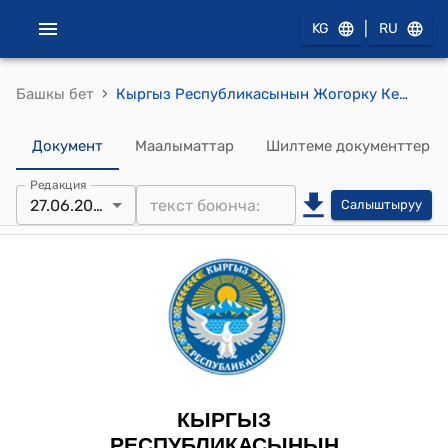
|
KG
RU
›
Башкы бет
Кыргыз Республикасынын Жогорку Кеңешинин 2024-жылдын 27-июнундагы № 2316-VII "Саламаттык сактоо маселелери боюнча Кыргыз Республикасынын айрым мыйзам актыларына өзгөртүүлөрдү киргизүү жөнүндө" Кыргыз Республикасынын Мыйзамынын долбоорун биринчи окууда кабыл алуу тууралуу" токтому
Документ
Маалыматтар
Шилтеме документтер
Редакция
27.06.2024
Салыштыруу