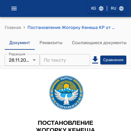
|
KG
RU
›
Главная
Постановление Жогорку Кенеша КР от 28 ноября 2024 года № 2587-VII "О принятии во втором чтении проекта Закона КР «О внесении изменений в некоторые законодательные акты КР в сфере доступа к информации»"
Документ
Реквизиты
Ссылающиеся документы
Редакция
28.11.2024
Сравнение