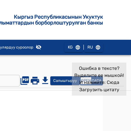
Кыргыз Республикасынын Укуктук
лыматтардын борборлоштурулган банкы
|
KG
RU
улярдуу суроолор
Ошибка в тексте?
Выделите ее мышкой!
Салыштыруу
OPEN
DATA
И нажмите:
Сюда
Загрузить цитату