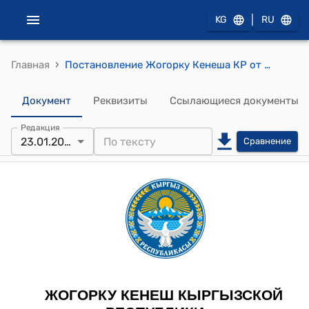
|
KG
RU
›
Главная
Постановление Жогорку Кенеша КР от 23 января 2025 года № 2733-VII "О принятии в первом чтении проекта Закона Кыргызской Республики "О внесении изменений в Кодекс Кыргызской Республики о правонарушениях"
Документ
Реквизиты
Ссылающиеся документы
Редакция
23.01.2025
Сравнение