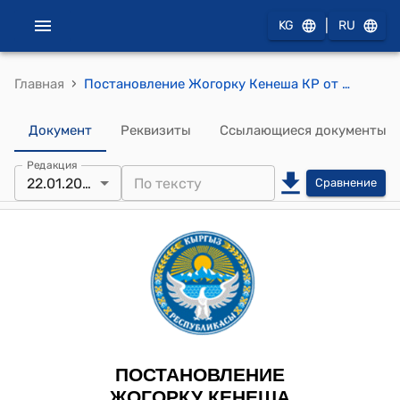
|
KG
RU
›
Главная
Постановление Жогорку Кенеша КР от 22 января 2025 года № 2726-VII "О принятии в первом чтении проекта Закона Кыргызской Республики "О ратификации Конвенции о правовом статусе делегаций, направляемых в государства-участники Содружества Независимых Государств, подписанной 8 октября 2024 года в городе Москве"
Документ
Реквизиты
Ссылающиеся документы
Редакция
22.01.2025
Сравнение