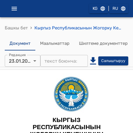
|
KG
RU
›
Башкы бет
Кыргыз Республикасынын Жогорку Кеңешинин 2025-жылдын 23-январындагы № 2738-VII Кыргыз Республикасынын Президентинин каршы пикири менен кайтарылып берилген "Жарнама жөнүндө" Кыргыз Республикасынын Мыйзамына өзгөртүүлөрдү киргизүү тууралуу" Кыргыз Республикасынын Мыйзамынын макулдашылган вариантын иштеп чыгуу үчүн макулдашуу тобун түзүү жөнүндө" токтому
Документ
Маалыматтар
Шилтеме документтер
Редакция
23.01.2025
Салыштыруу