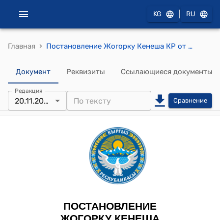
|
KG
RU
›
Главная
Постановление Жогорку Кенеша КР от 20 ноября 2024 года № 2542-VII "О принятии во втором чтении проекта Закона Кыргызской Республики "О ратификации Обменных нот между Кабинетом Министров Кыргызской Республики и Правительством Японии по проекту "Улучшение медицинского оборудования в организациях здравоохранения третичного уровня в городе Бишкек" и Грантового соглашения между Кабинетом Министров Кыргызской Республики и Японским агентством международного сотрудничества (JICA) по проекту "Улучшение медицинского оборудования в организациях здравоохранения третичного уровня в городе Бишкек", подписанных 1 августа 2024 года в городе Бишкек"
Документ
Реквизиты
Ссылающиеся документы
Редакция
20.11.2024
Сравнение