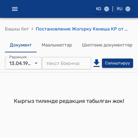
|
KG
RU
›
Башкы бет
Постановление Жогорку Кенеша КР от 13 апреля 1994 года № 1464-XII "О ратификации Договора о дружественных отношениях и сотрудничестве между Кыргызской Республикой и Монголией"
Документ
Маалыматтар
Шилтеме документтер
Редакция
13.04.1994
Салыштыруу
Кыргыз тилинде редакция табылган жок!