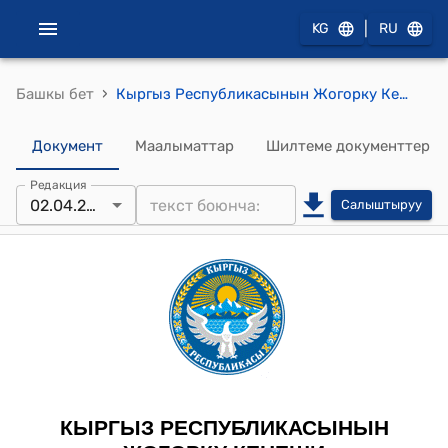
|
KG
RU
›
Башкы бет
Кыргыз Республикасынын Жогорку Кеңешинин 2026-жылдын 21-январындагы № 77-VIII "Европа Бирлиги – Кыргызстан" парламенттик кызматташтык комитетине Кыргыз Республикасынын парламенттик делегациясын түзүү жөнүндө" токтому
Документ
Маалыматтар
Шилтеме документтер
Редакция
02.04.2026
Салыштыруу