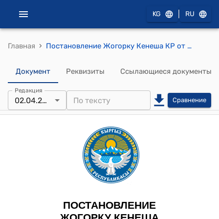
|
KG
RU
›
Главная
Постановление Жогорку Кенеша КР от 29 января 2026 года № 116-VIII "О формировании состава кыргызской стороны Межпарламентской комиссии по сотрудничеству между Жогорку Кенешем Кыргызской Республики и Олий Мажлисом Республики Узбекистан"
Документ
Реквизиты
Ссылающиеся документы
Редакция
02.04.2026
Сравнение