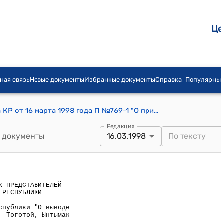
Ц
ная связь
Новые документы
Избранные документы
Справка
Популярны
Постановление СНП Жогорку Кенеша КР от 16 марта 1998 года П №769-1 "О принятии Закона Кыргызской Республики "О выводе сел Джаны-Талап, Жийде, Октябрь, Тоготой, Ынтымак из состава Кара-Кочкорского аильного кенеша Кара-Кульджинского района Ошской области Кыргызской Республики и об образовании на их базе Кашка-Джольского аильного кенеша"
Редакция
 документы
16.03.1998