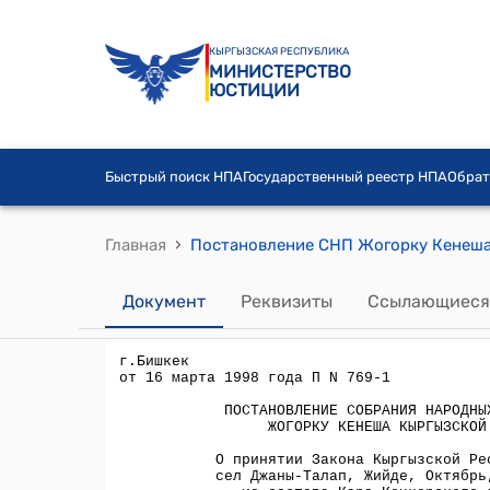
КЫРГЫЗСКАЯ РЕСПУБЛИКА
МИНИСТЕРСТВО
ЮСТИЦИИ
Быстрый поиск НПА
Государственный реестр НПА
Обрат
›
Главная
Документ
Реквизиты
Ссылающиеся