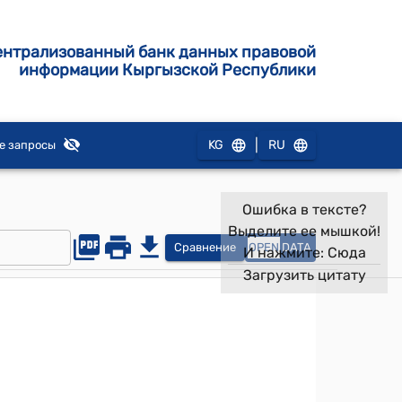
ентрализованный банк данных правовой
информации Кыргызской Республики
|
KG
RU
е запросы
Ошибка в тексте?
Выделите ее мышкой!
Сравнение
OPEN
DATA
И нажмите:
Сюда
Загрузить цитату