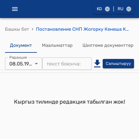
|
KG
RU
›
Башкы бет
Постановление СНП Жогорку Кенеша КР от 8 мая 1998 года П № 828-1-ХII "Об образовании депутатских комиссий по проверке средств внебюджетных фондов за 1997 год"
Документ
Маалыматтар
Шилтеме документтер
Редакция
08.05.1998
Салыштыруу
Кыргыз тилинде редакция табылган жок!