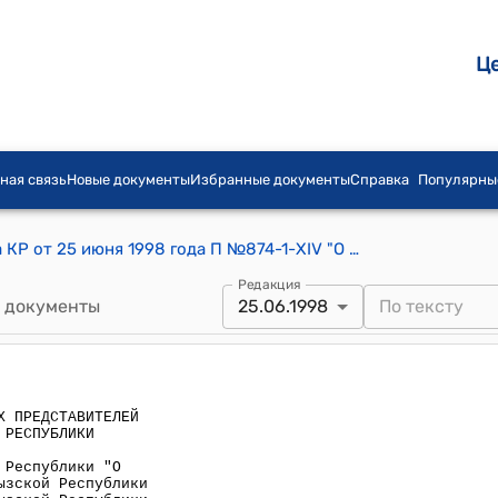
Ц
ная связь
Новые документы
Избранные документы
Справка
Популярны
Постановление СНП Жогорку Кенеша КР от 25 июня 1998 года П №874-1-ХIV "О принятии Закона Кыргызской Республики "О внесении изменений в Закон Кыргызской Республики "О республиканском бюджете Кыргызской Республики на 1998 год"
Редакция
 документы
25.06.1998