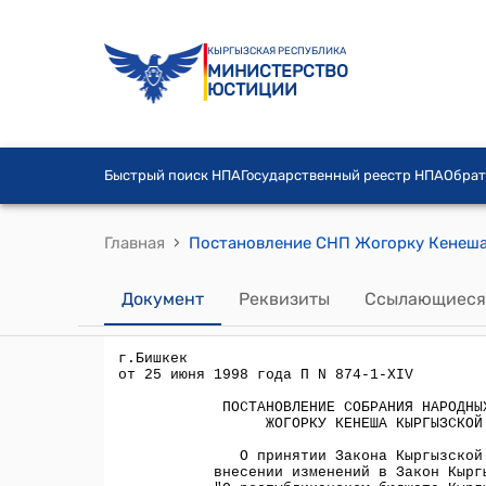
КЫРГЫЗСКАЯ РЕСПУБЛИКА
МИНИСТЕРСТВО
ЮСТИЦИИ
Быстрый поиск НПА
Государственный реестр НПА
Обрат
›
Главная
Документ
Реквизиты
Ссылающиеся