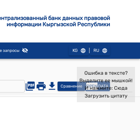
ентрализованный банк данных правовой
информации Кыргызской Республики
|
KG
RU
е запросы
Ошибка в тексте?
Выделите ее мышкой!
Сравнение
OPEN
DATA
И нажмите:
Сюда
Загрузить цитату