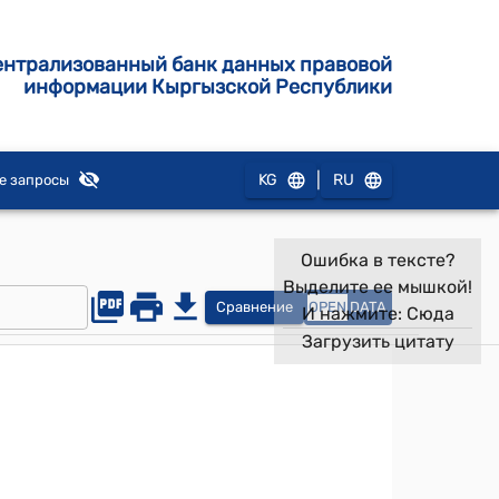
ентрализованный банк данных правовой
информации Кыргызской Республики
|
KG
RU
е запросы
Ошибка в тексте?
Выделите ее мышкой!
Сравнение
OPEN
DATA
И нажмите:
Сюда
Загрузить цитату