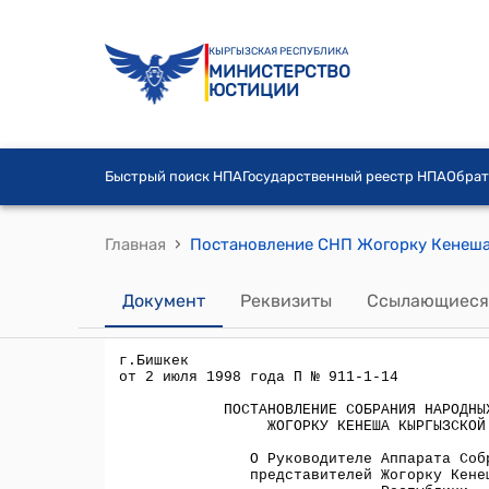
КЫРГЫЗСКАЯ РЕСПУБЛИКА
МИНИСТЕРСТВО
ЮСТИЦИИ
Быстрый поиск НПА
Государственный реестр НПА
Обрат
›
Главная
Документ
Реквизиты
Ссылающиеся