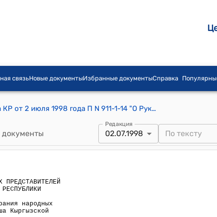
Ц
ная связь
Новые документы
Избранные документы
Справка
Популярны
Постановление СНП Жогорку Кенеша КР от 2 июля 1998 года П N 911-1-14 "О Руководителе Аппарата Собрания народных представителей Жогорку Кенеша Кыргызской Республики"
Редакция
 документы
02.07.1998