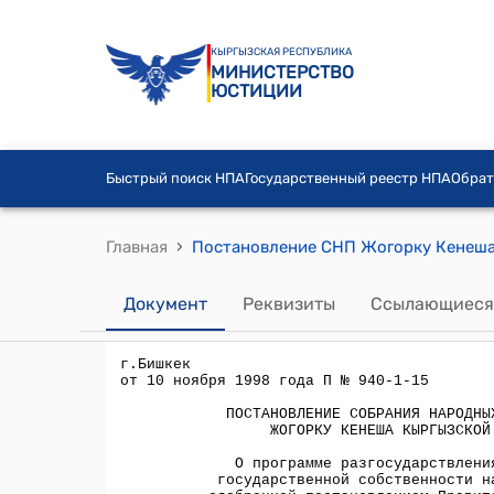
КЫРГЫЗСКАЯ РЕСПУБЛИКА
МИНИСТЕРСТВО
ЮСТИЦИИ
Быстрый поиск НПА
Государственный реестр НПА
Обрат
›
Главная
Документ
Реквизиты
Ссылающиеся