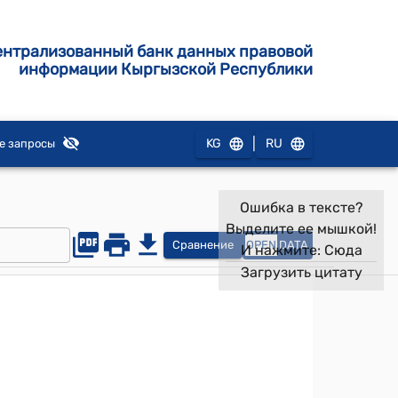
ентрализованный банк данных правовой
информации Кыргызской Республики
|
KG
RU
е запросы
Ошибка в тексте?
Выделите ее мышкой!
Сравнение
OPEN
DATA
И нажмите:
Сюда
Загрузить цитату