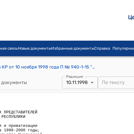
Ц
ная связь
Новые документы
Избранные документы
Справка
Популярны
Постановление СНП Жогорку Кенеша КР от 10 ноября 1998 года П № 940-1-15 "О программе разгосударствления и приватизации государственной собственности на 1998-2000 годы, одобренной постановлением Правительства Кыргызской Республики от 23 июня 1998 года N 379"
Редакция
 документы
10.11.1998