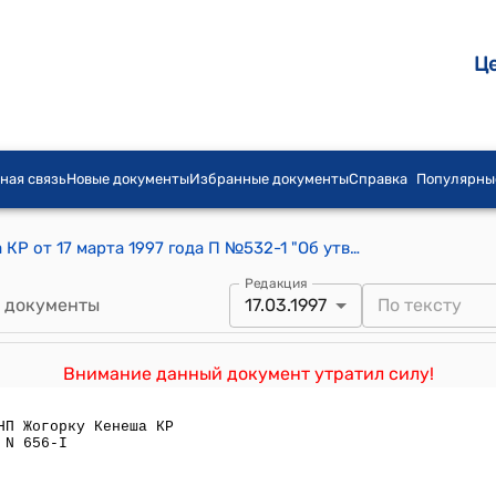
Ц
ная связь
Новые документы
Избранные документы
Справка
Популярны
Постановление СНП Жогорку Кенеша КР от 17 марта 1997 года П №532-1 "Об утверждении ставок акцизного налога Кыргызской Республике"
Редакция
 документы
17.03.1997
Внимание данный документ утратил силу!