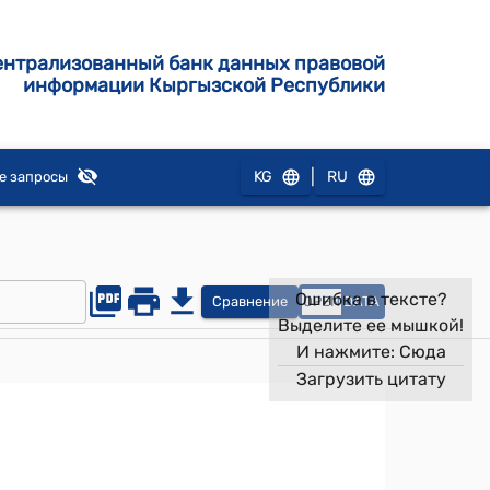
ентрализованный банк данных правовой
информации Кыргызской Республики
|
KG
RU
е запросы
Ошибка в тексте?
Сравнение
OPEN
DATA
Выделите ее мышкой!
И нажмите:
Сюда
Загрузить цитату