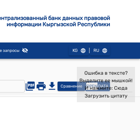
ентрализованный банк данных правовой
информации Кыргызской Республики
|
KG
RU
е запросы
Ошибка в тексте?
Выделите ее мышкой!
Сравнение
OPEN
DATA
И нажмите:
Сюда
Загрузить цитату