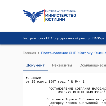
КЫРГЫЗСКАЯ РЕСПУБЛИКА
МИНИСТЕРСТВО
ЮСТИЦИИ
Быстрый поиск НПА
Государственный реестр НПА
Обрат
›
Главная
Документ
Реквизиты
Ссылающиеся