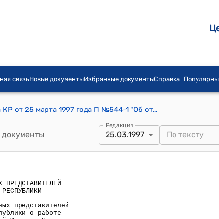
Ц
ная связь
Новые документы
Избранные документы
Справка
Популярны
Постановление СНП Жогорку Кенеша КР от 25 марта 1997 года П №544-1 "Об отчете Торага Собрания народных представителей Жогорку Кенеша Кыргызской Республики о работе Собрания народных представителей Жогорку Кенеша Кыргызской Республики за 1996 год"
Редакция
 документы
25.03.1997