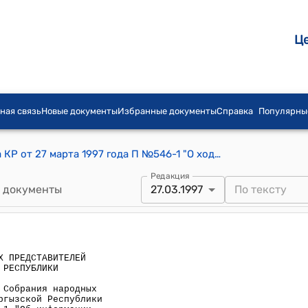
Ц
ная связь
Новые документы
Избранные документы
Справка
Популярны
Постановление СНП Жогорку Кенеша КР от 27 марта 1997 года П №546-1 "О ходе исполнения постановления Собрания народных представителей Жогорку Кенеша Кыргызской Республики от 15 апреля 1996 года N П 292-1 "Об информации Правительства Кыргызской Республики по выводу из тяжелого экономического кризиса пгт. Каджи-Сай, Хайдаркан, Мин-Куш, Найман и городов Сулюкты, Кок-Жангак и др."
Редакция
 документы
27.03.1997