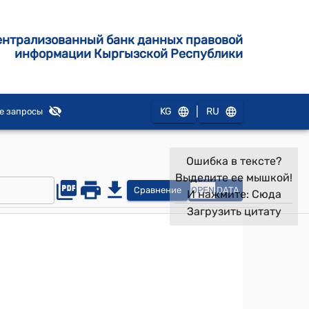
ентрализованный банк данных правовой
информации Кыргызской Республики
|
KG
RU
е запросы
Ошибка в тексте?
Выделите ее мышкой!
Сравнение
OPEN
DATA
И нажмите:
Сюда
Загрузить цитату