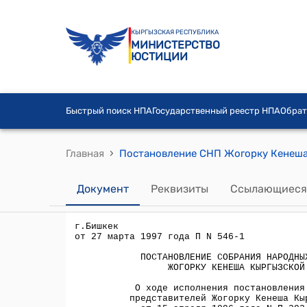
КЫРГЫЗСКАЯ РЕСПУБЛИКА
МИНИСТЕРСТВО
ЮСТИЦИИ
Быстрый поиск НПА
Государственный реестр НПА
Обрат
›
Главная
Документ
Реквизиты
Ссылающиеся