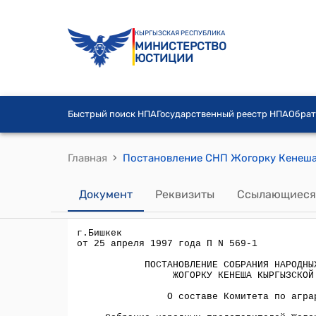
КЫРГЫЗСКАЯ РЕСПУБЛИКА
МИНИСТЕРСТВО
ЮСТИЦИИ
Быстрый поиск НПА
Государственный реестр НПА
Обрат
›
Главная
Документ
Реквизиты
Ссылающиеся