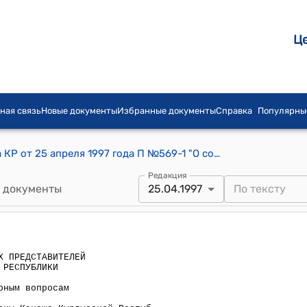
Ц
ная связь
Новые документы
Избранные документы
Справка
Популярны
Постановление СНП Жогорку Кенеша КР от 25 апреля 1997 года П №569-1 "О составе Комитета по аграрным вопросам"
Редакция
 документы
25.04.1997