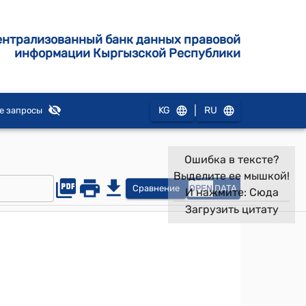
ентрализованный банк данных правовой
информации Кыргызской Республики
|
KG
RU
е запросы
Ошибка в тексте?
Выделите ее мышкой!
Сравнение
OPEN
DATA
И нажмите:
Сюда
Загрузить цитату