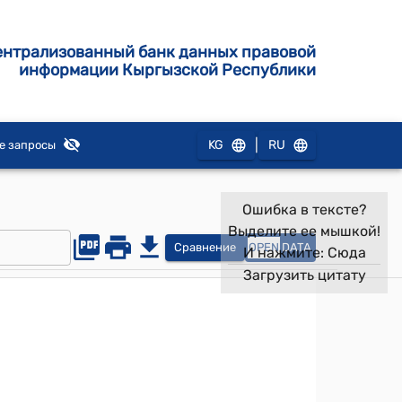
ентрализованный банк данных правовой
информации Кыргызской Республики
|
KG
RU
е запросы
Ошибка в тексте?
Выделите ее мышкой!
Сравнение
OPEN
DATA
И нажмите:
Сюда
Загрузить цитату