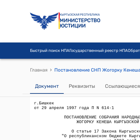
КЫРГЫЗСКАЯ РЕСПУБЛИКА
МИНИСТЕРСТВО
ЮСТИЦИИ
Быстрый поиск НПА
Государственный реестр НПА
Обрат
›
Главная
Документ
Реквизиты
Ссылающиеся