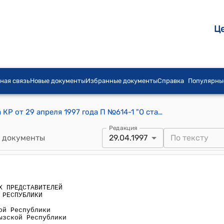
Ц
ная связь
Новые документы
Избранные документы
Справка
Популярны
Постановление СНП Жогорку Кенеша КР от 29 апреля 1997 года П №614-1 "О статье 17 Закона Кыргызской Республики "О республиканском бюджете Кыргызской Республики на 1997 год"
Редакция
 документы
29.04.1997