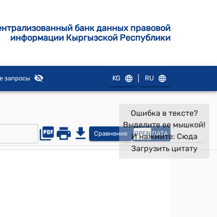
ентрализованный банк данных правовой
информации Кыргызской Республики
|
KG
RU
е запросы
Ошибка в тексте?
Выделите ее мышкой!
Сравнение
OPEN
DATA
И нажмите:
Сюда
Загрузить цитату