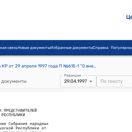
Ц
ная связь
Новые документы
Избранные документы
Справка
Популярны
Постановление СНП Жогорку Кенеша КР от 29 апреля 1997 года П №615-1 "О внесении дополнений в постановление Собрания народных представителей Жогорку Кенеша Кыргызской Республики от 17 марта 1997 года П N 532-1 "Об утверждении ставок акцизного налога в Кыргызской Республике" и от 17 марта 1997 года П N 533-1 "Об утверждении ставок акцизного налога в Кыргызской Республике"
Редакция
 документы
29.04.1997