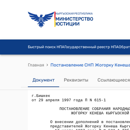
КЫРГЫЗСКАЯ РЕСПУБЛИКА
МИНИСТЕРСТВО
ЮСТИЦИИ
Быстрый поиск НПА
Государственный реестр НПА
Обрат
›
Главная
Документ
Реквизиты
Ссылающиеся