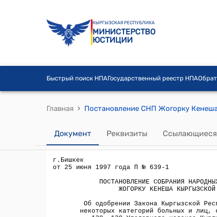
КЫРГЫЗСКАЯ РЕСПУБЛИКА
МИНИСТЕРСТВО
ЮСТИЦИИ
Быстрый поиск НПА
Государственный реестр НПА
Обрат
›
Главная
Документ
Реквизиты
Ссылающиеся