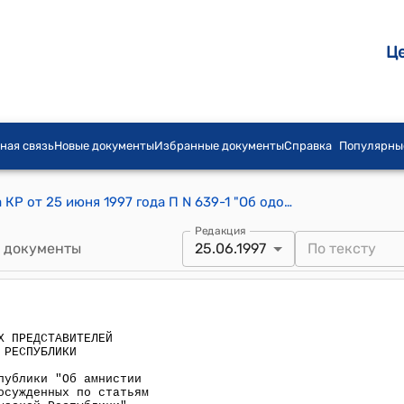
Ц
ная связь
Новые документы
Избранные документы
Справка
Популярны
Постановление СНП Жогорку Кенеша КР от 25 июня 1997 года П N 639-1 "Об одобрении Закона Кыргызской Республики "Об амнистии некоторых категорий больных и лиц, осужденных по статьям 128, 129 Уголовного кодекса Кыргызской Республики"
Редакция
 документы
25.06.1997