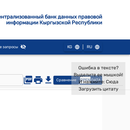
ентрализованный банк данных правовой
информации Кыргызской Республики
|
KG
RU
е запросы
Ошибка в тексте?
Выделите ее мышкой!
Сравнение
OPEN
DATA
И нажмите:
Сюда
Загрузить цитату