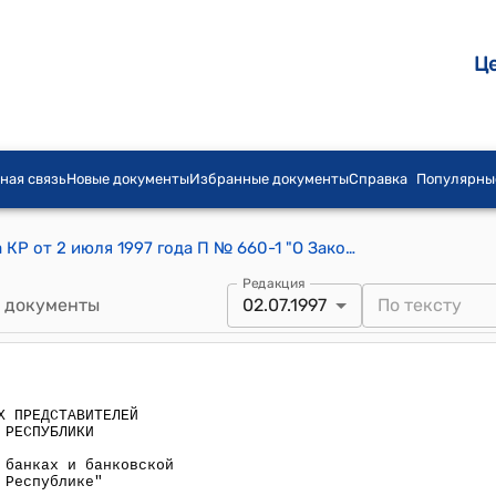
Ц
ная связь
Новые документы
Избранные документы
Справка
Популярны
Постановление СНП Жогорку Кенеша КР от 2 июля 1997 года П № 660-1 "О Законе Кыргызской Республики "О банках и банковской деятельности в Кыргызской Республике"
Редакция
 документы
02.07.1997