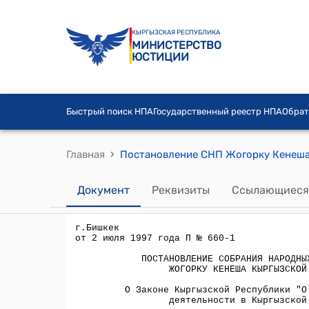
КЫРГЫЗСКАЯ РЕСПУБЛИКА
МИНИСТЕРСТВО
ЮСТИЦИИ
Быстрый поиск НПА
Государственный реестр НПА
Обрат
›
Главная
Документ
Реквизиты
Ссылающиеся