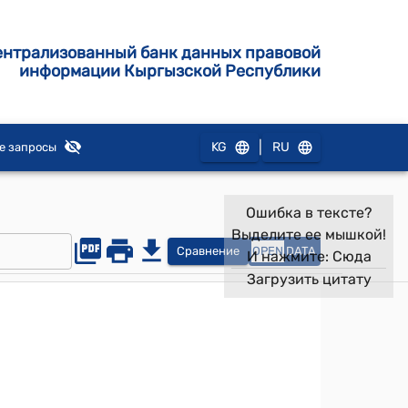
ентрализованный банк данных правовой
информации Кыргызской Республики
|
KG
RU
е запросы
Ошибка в тексте?
Выделите ее мышкой!
Сравнение
OPEN
DATA
И нажмите:
Сюда
Загрузить цитату