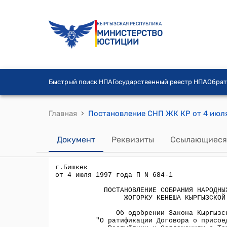
КЫРГЫЗСКАЯ РЕСПУБЛИКА
МИНИСТЕРСТВО
ЮСТИЦИИ
Быстрый поиск НПА
Государственный реестр НПА
Обрат
›
Главная
Документ
Реквизиты
Ссылающиеся