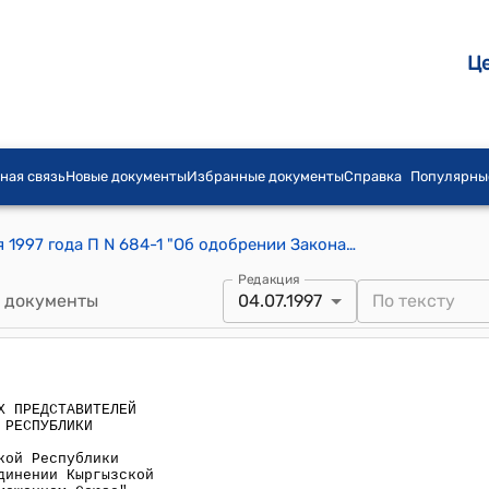
Ц
ная связь
Новые документы
Избранные документы
Справка
Популярны
Постановление СНП ЖК КР от 4 июля 1997 года П N 684-1 "Об одобрении Закона Кыргызской Республики "О ратификации Договора о присоединении Кыргызской Республики к Соглашениям о Таможенном Союзе"
Редакция
 документы
04.07.1997