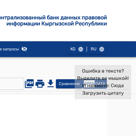
ентрализованный банк данных правовой
информации Кыргызской Республики
|
KG
RU
е запросы
Ошибка в тексте?
Выделите ее мышкой!
Сравнение
OPEN
DATA
И нажмите:
Сюда
Загрузить цитату