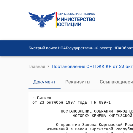
КЫРГЫЗСКАЯ РЕСПУБЛИКА
МИНИСТЕРСТВО
ЮСТИЦИИ
Быстрый поиск НПА
Государственный реестр НПА
Обрат
›
Главная
Документ
Реквизиты
Ссылающиеся