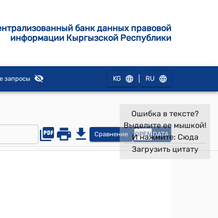
ентрализованный банк данных правовой
информации Кыргызской Республики
|
KG
RU
е запросы
Ошибка в тексте?
Выделите ее мышкой!
Сравнение
OPEN
DATA
И нажмите:
Сюда
Загрузить цитату