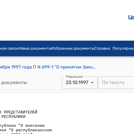
Ц
ная связь
Новые документы
Избранные документы
Справка
Популярны
Постановление СНП ЖК КР от 23 октября 1997 года П N 699-1 "О принятии Закона Кыргызской Республики "О внесении изменений в Закон Кыргызской Республики "О республиканском бюджете Кыргызской Республики на 1997 год"
Редакция
 документы
23.10.1997