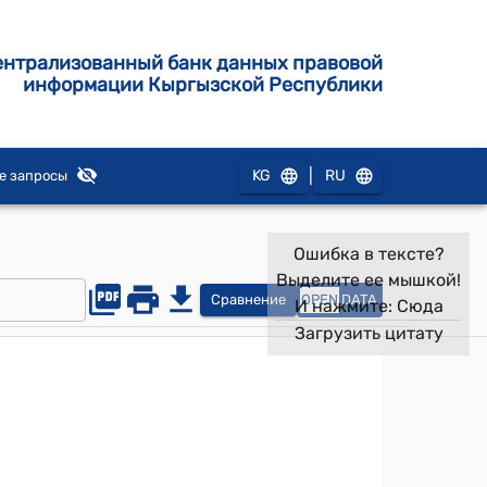
ентрализованный банк данных правовой
информации Кыргызской Республики
|
KG
RU
е запросы
Ошибка в тексте?
Выделите ее мышкой!
Сравнение
OPEN
DATA
И нажмите:
Сюда
Загрузить цитату