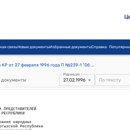
Ц
ная связь
Новые документы
Избранные документы
Справка
Популярны
Постановление СНП Жогорку Кенеша КР от 27 февраля 1996 года П №239-1 "Об информации Президиума Собрания народных представителей Жогорку Кенеша Кыргызской Республики "О работе Собрания народных представителей Жогорку Кенеша Кыргызской Республики в 1995 году и предложениях по основным направлениям деятельности палаты с учетом изменений и дополнений в Конституцию Кыргызской Республики"
Редакция
 документы
27.02.1996