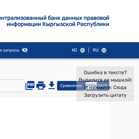
ентрализованный банк данных правовой
информации Кыргызской Республики
|
KG
RU
е запросы
Ошибка в тексте?
Выделите ее мышкой!
Сравнение
OPEN
DATA
И нажмите:
Сюда
Загрузить цитату