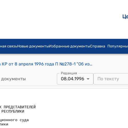
Ц
ная связь
Новые документы
Избранные документы
Справка
Популярны
Постановление СНП Жогорку Кенеша КР от 8 апреля 1996 года П №278-1 "Об избрании судьи Конституционного суда Кыргызской Республики"
Редакция
 документы
08.04.1996