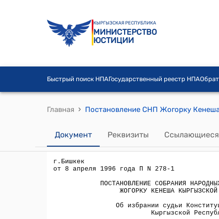
КЫРГЫЗСКАЯ РЕСПУБЛИКА
МИНИСТЕРСТВО
ЮСТИЦИИ
Быстрый поиск НПА
Государственный реестр НПА
Обрат
›
Главная
Документ
Реквизиты
Ссылающиеся