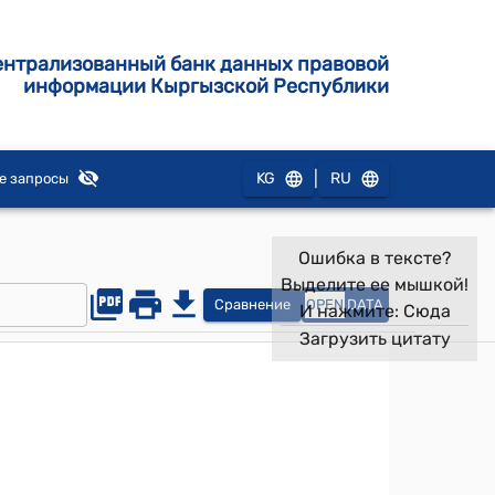
ентрализованный банк данных правовой
информации Кыргызской Республики
|
KG
RU
е запросы
Ошибка в тексте?
Выделите ее мышкой!
Сравнение
OPEN
DATA
И нажмите:
Сюда
Загрузить цитату