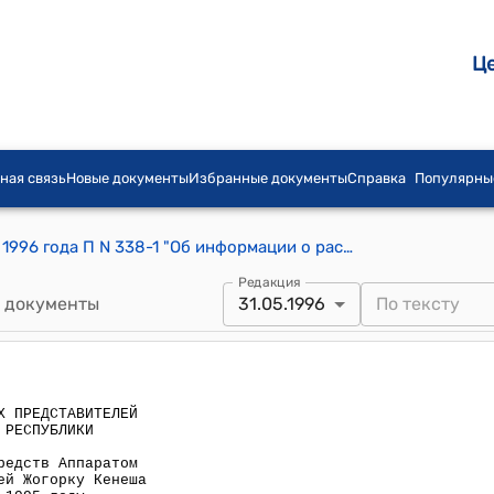
Ц
ная связь
Новые документы
Избранные документы
Справка
Популярны
Постановление СНП ЖК КР от 31 мая 1996 года П N 338-1 "Об информации о расходовании средств Аппаратом Собрания народных представителей Жогорку Кенеша Кыргызской Республики в 1995 году"
Редакция
 документы
31.05.1996