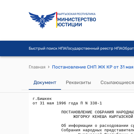
КЫРГЫЗСКАЯ РЕСПУБЛИКА
МИНИСТЕРСТВО
ЮСТИЦИИ
Быстрый поиск НПА
Государственный реестр НПА
Обрат
›
Главная
Документ
Реквизиты
Ссылающиеся