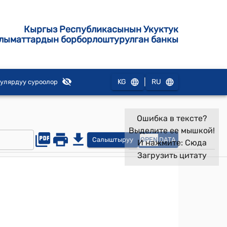
Кыргыз Республикасынын Укуктук
лыматтардын борборлоштурулган банкы
|
KG
RU
улярдуу суроолор
Ошибка в тексте?
Выделите ее мышкой!
Салыштыруу
OPEN
DATA
И нажмите:
Сюда
Загрузить цитату