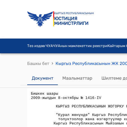
КЫРГЫЗ РЕСПУБЛИКАСЫНЫН
ЮСТИЦИЯ
МИНИСТРЛИГИ
Тез издөө ЧУА
ЧУАнын мамлекеттик реестри
Кайтарым
›
Башкы бет
Документ
Маалыматтар
Шилтеме д