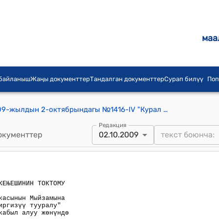
маа
 байланыш
Жаңы документтер
Тандалган документтер
Сурап билүү
Поп
Кыргыз Республикасынын ЖК 2009-жылдын 2-октябрындагы №1416-IV "Курал жөнүндө" Кыргыз Республикасынын Мыйзамына толуктоолор жана өзгөртүүлөр киргизүү тууралу"Кыргыз Республикасынын Мыйзамын кабыл алуу жөнүндө" токтому
Редакция
окументтер
02.10.2009