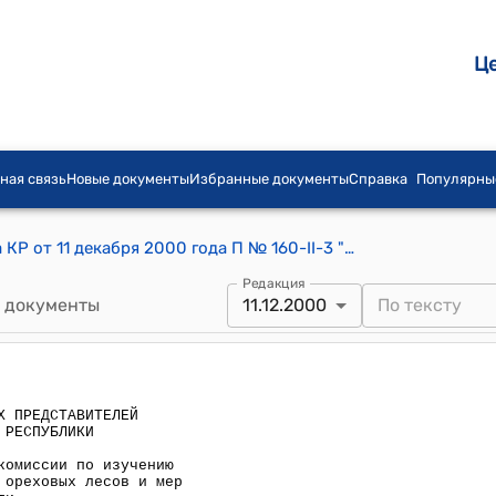
Ц
ная связь
Новые документы
Избранные документы
Справка
Популярны
Постановление СНП Жогорку Кенеша КР от 11 декабря 2000 года П № 160-II-3 "О результатах работы депутатской комиссии по изучению вопросов незаконной вырубки, вывоза ореховых лесов и мер по их сохранности"
Редакция
 документы
11.12.2000