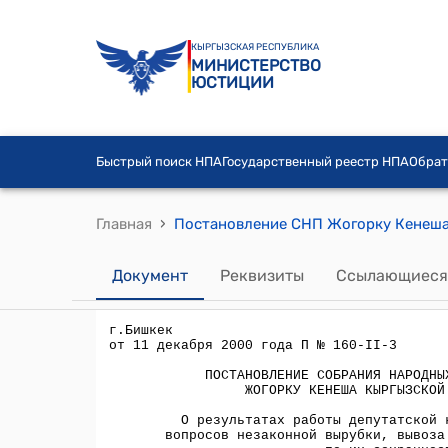
КЫРГЫЗСКАЯ РЕСПУБЛИКА
МИНИСТЕРСТВО
ЮСТИЦИИ
Быстрый поиск НПА
Государственный реестр НПА
Обрат
›
Главная
Документ
Реквизиты
Ссылающиеся