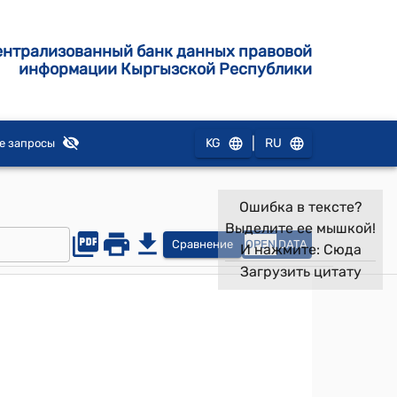
ентрализованный банк данных правовой
информации Кыргызской Республики
|
KG
RU
е запросы
Ошибка в тексте?
Выделите ее мышкой!
Сравнение
OPEN
DATA
И нажмите:
Сюда
Загрузить цитату