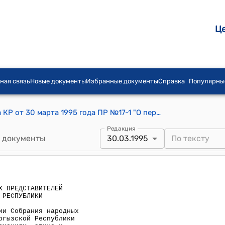
Ц
ная связь
Новые документы
Избранные документы
Справка
Популярны
Постановление СНП Жогорку Кенеша КР от 30 марта 1995 года ПР №17-1 "О переименовании Мандатной комиссии Собрания народных представителей Жогорку Кенеша Кыргызской Республики в Комиссию по депутатским полномочиям, этике и работе с общественными объединениями"
Редакция
 документы
30.03.1995