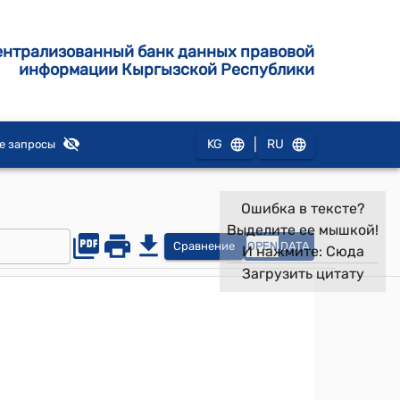
ентрализованный банк данных правовой
информации Кыргызской Республики
|
KG
RU
е запросы
Ошибка в тексте?
Выделите ее мышкой!
Сравнение
OPEN
DATA
И нажмите:
Сюда
Загрузить цитату