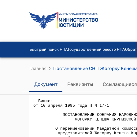
КЫРГЫЗСКАЯ РЕСПУБЛИКА
МИНИСТЕРСТВО
ЮСТИЦИИ
Быстрый поиск НПА
Государственный реестр НПА
Обрат
›
Главная
Документ
Реквизиты
Ссылающиеся