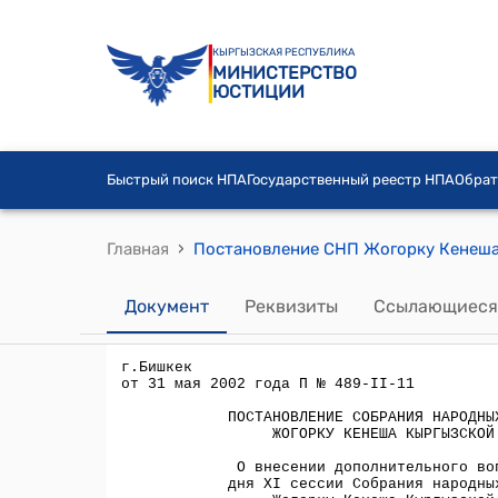
КЫРГЫЗСКАЯ РЕСПУБЛИКА
МИНИСТЕРСТВО
ЮСТИЦИИ
Быстрый поиск НПА
Государственный реестр НПА
Обрат
›
Главная
Документ
Реквизиты
Ссылающиеся