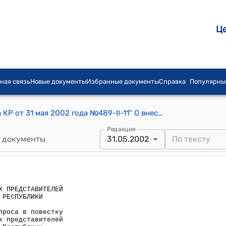
Ц
ная связь
Новые документы
Избранные документы
Справка
Популярны
Постановление СНП Жогорку Кенеша КР от 31 мая 2002 года №489-II-11" О внесении дополнительного вопроса в повестку дня XI сессии Собрания народных представителей Жогорку Кенеша Кыргызской Республики"
Редакция
 документы
31.05.2002