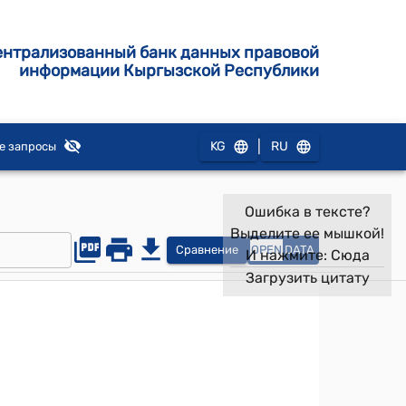
ентрализованный банк данных правовой
информации Кыргызской Республики
|
KG
RU
е запросы
Ошибка в тексте?
Выделите ее мышкой!
Сравнение
OPEN
DATA
И нажмите:
Сюда
Загрузить цитату