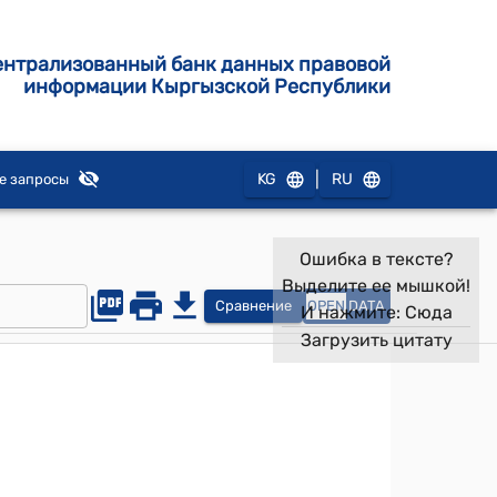
ентрализованный банк данных правовой
информации Кыргызской Республики
|
KG
RU
е запросы
Ошибка в тексте?
Выделите ее мышкой!
Сравнение
OPEN
DATA
И нажмите:
Сюда
Загрузить цитату