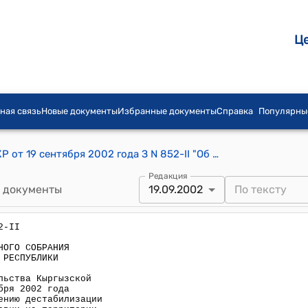
Ц
ная связь
Новые документы
Избранные документы
Справка
Популярны
Постановление ЗС Жогорку Кенеша КР от 19 сентября 2002 года З N 852-II "Об отмене постановления Правительства Кыргызской Республики N 616 от 7 сентября 2002 года "О неотложных мерах по предотвращению дестабилизации общественно-политической обстановки на территории Кыргызской Республики"
Редакция
 документы
19.09.2002